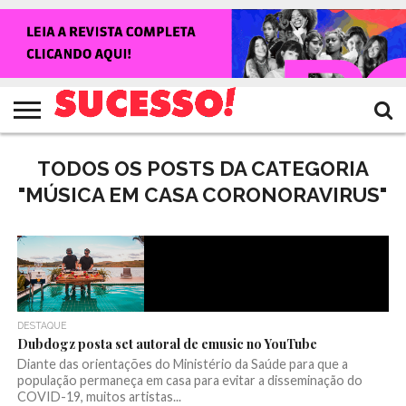
HOME
NOTÍCIAS
SHOWS
ENTREVISTAS
CLIQUES
RANKING
TV
REVISTA
CROWLEY
SUCESSO!
SUCESSO!
TODOS OS POSTS DA CATEGORIA
"MÚSICA EM CASA CORONORAVIRUS"
DESTAQUE
Dubdogz posta set autoral de emusic no YouTube
Diante das orientações do Ministério da Saúde para que a
população permaneça em casa para evitar a disseminação do
COVID-19, muitos artistas...