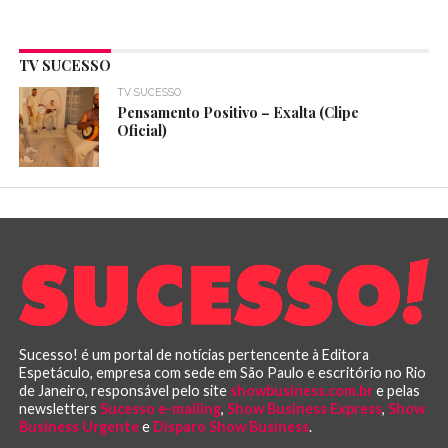
TV SUCESSO
TV SUCESSO
Pensamento Positivo – Exalta (Clipe
Oficial)
Sucesso! é um portal de notícias pertencente à Editora
Espetáculo, empresa com sede em São Paulo e escritório no Rio
de Janeiro, responsável pelo site
showbusiness.com.br
e pelas
newsletters
Sucesso e-mailing
,
Show Business Express
,
Show
Business Urgente
e
Disparo Show Business
.