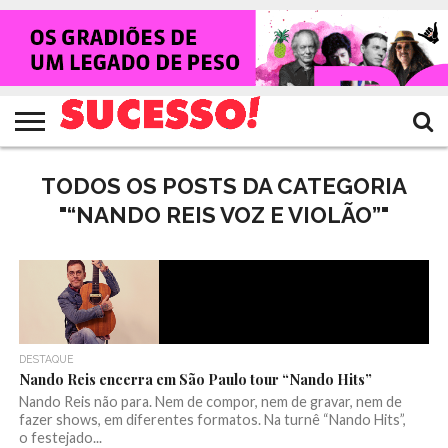
HOME
NOTÍCIAS
SHOWS
ENTREVISTAS
CLIQUES
RANKING
TV
REVISTA
CROWLEY
SUCESSO!
SUCESSO!
TODOS OS POSTS DA CATEGORIA
"“NANDO REIS VOZ E VIOLÃO”"
DESTAQUE
Nando Reis encerra em São Paulo tour “Nando Hits”
Nando Reis não para. Nem de compor, nem de gravar, nem de
fazer shows, em diferentes formatos. Na turnê “Nando Hits”,
o festejado...