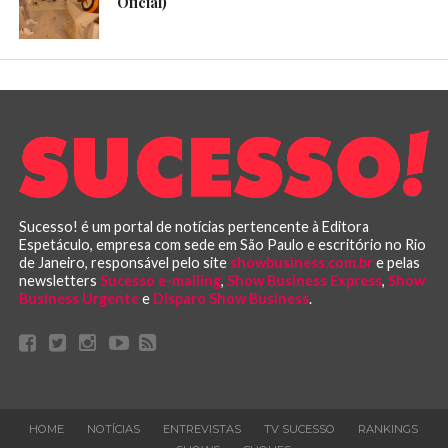
Oficial)
Sucesso! é um portal de notícias pertencente à Editora
Espetáculo, empresa com sede em São Paulo e escritório no Rio
de Janeiro, responsável pelo site
showbusiness.com.br
e pelas
newsletters
Sucesso e-mailing
,
Show Business Express
,
Show
Business Urgente
e
Disparo Show Business
.
HOME
NOTÍCIAS
ENTREVISTAS
TV SUCESSO
RANKINGS