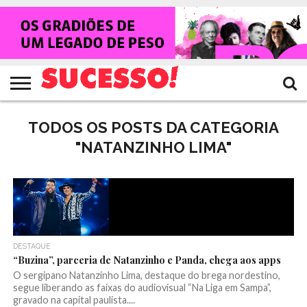
HOME
NOTÍCIAS
SHOWS
ENTREVISTAS
CLIQUES
RANKING
TV
REVISTA
CROWLEY
SUCESSO!
SUCESSO!
TODOS OS POSTS DA CATEGORIA
"NATANZINHO LIMA"
DESTAQUE
“Buzina”, parceria de Natanzinho e Panda, chega aos apps
O sergipano Natanzinho Lima, destaque do brega nordestino,
segue liberando as faixas do audiovisual “Na Liga em Sampa”,
gravado na capital paulista....