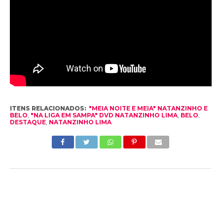
ITENS RELACIONADOS:
"MEIA NOITE E MEIA" NATANZINHO E
BELO
,
"NA LIGA EM SAMPA" DVD NATANZINHO LIMA
,
BELO
,
DESTAQUE
,
NATANZINHO LIMA