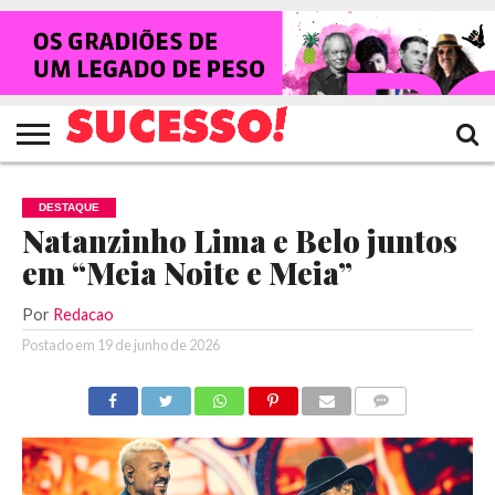
HOME
NOTÍCIAS
SHOWS
ENTREVISTAS
CLIQUES
RANKING
TV
REVISTA
CROWLEY
SUCESSO!
SUCESSO!
DESTAQUE
Natanzinho Lima e Belo juntos
em “Meia Noite e Meia”
Por
Redacao
Postado em
19 de junho de 2026
COMENTÁRIOS