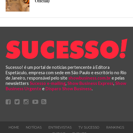
Oficial)
Sucesso! é um portal de notícias pertencente à Editora
Espetáculo, empresa com sede em São Paulo e escritório no Rio
de Janeiro, responsável pelo site
showbusiness.com.br
e pelas
newsletters
Sucesso e-mailing
,
Show Business Express
,
Show
Business Urgente
e
Disparo Show Business
.
HOME
NOTÍCIAS
ENTREVISTAS
TV SUCESSO
RANKINGS