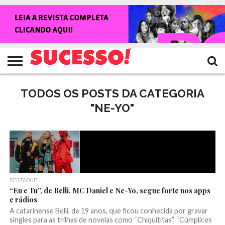
HOME
NOTÍCIAS
SHOWS
ENTREVISTAS
CLIQUES
RANKING
TV
REVISTA
CROWLEY
SUCESSO!
SUCESSO!
TODOS OS POSTS DA CATEGORIA
"NE-YO"
DESTAQUE
“Eu e Tu”, de Belli, MC Daniel e Ne-Yo, segue forte nos apps
e rádios
A catarinense Belli, de 19 anos, que ficou conhecida por gravar
singles para as trilhas de novelas como “Chiquititas”, “Cúmplices