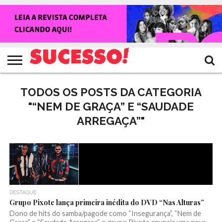
HOME
NOTÍCIAS
SHOWS
ENTREVISTAS
CLIQUES
RANKING
TV
REVISTA
CROWLEY
SUCESSO!
SUCESSO!
TODOS OS POSTS DA CATEGORIA
"“NEM DE GRAÇA” E “SAUDADE
ARREGAÇA”"
DESTAQUE
Grupo Pixote lança primeira inédita do DVD “Nas Alturas”
Dono de hits do samba/pagode como “Insegurança”, “Nem de