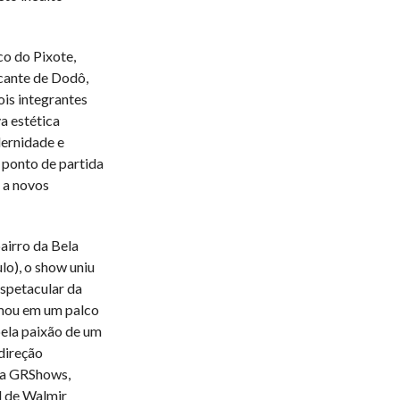
o do Pixote,
cante de Dodô,
is integrantes
a estética
ernidade e
ponto de partida
 a novos
airro da Bela
lo), o show uniu
espetacular da
rmou em um palco
pela paixão de um
direção
 da GRShows,
l de Walmir