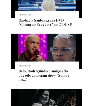
DESTAQUE
Raphaela Santos grava DVD
“Chama no Bregão 2” no CTN-SP
DESTAQUE
Belo, Rodriguinho e amigos do
pagode anunciam show “Somos
90…”