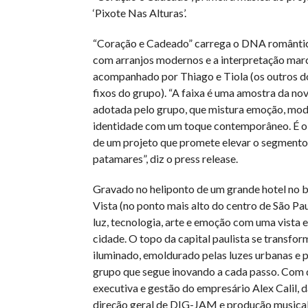
‘Pixote Nas Alturas’.
“Coração e Cadeado” carrega o DNA romântic
com arranjos modernos e a interpretação mar
acompanhado por Thiago e Tiola (os outros do
fixos do grupo). “A faixa é uma amostra da nov
adotada pelo grupo, que mistura emoção, mod
identidade com um toque contemporâneo. É o 
de um projeto que promete elevar o segmento
patamares”, diz o press release.
Gravado no heliponto de um grande hotel no b
Vista (no ponto mais alto do centro de São Pau
luz, tecnologia, arte e emoção com uma vista 
cidade. O topo da capital paulista se transfo
iluminado, emoldurado pelas luzes urbanas e 
grupo que segue inovando a cada passo. Com 
executiva e gestão do empresário Alex Calil,
direção geral de DIG-JAM e produção musica