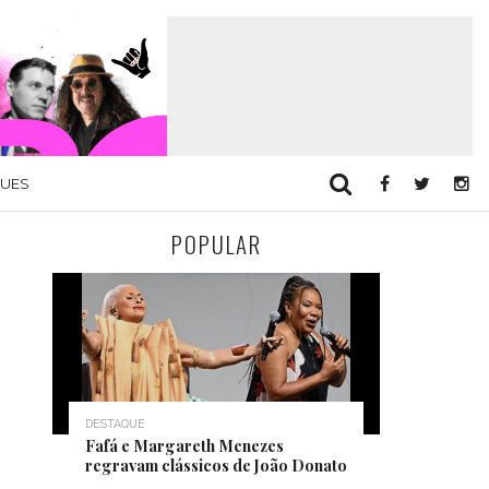
QUES
POPULAR
DESTAQUE
Fafá e Margareth Menezes
regravam clássicos de João Donato