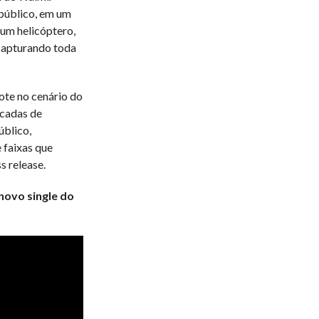
 público, em um
um helicóptero,
capturando toda
ote no cenário do
cadas de
úblico,
 faixas que
s release.
novo single do