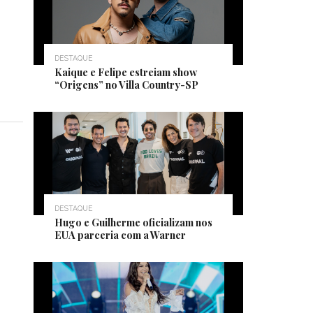
DESTAQUE
Kaique e Felipe estreiam show
“Origens” no Villa Country-SP
DESTAQUE
Hugo e Guilherme oficializam nos
EUA parceria com a Warner