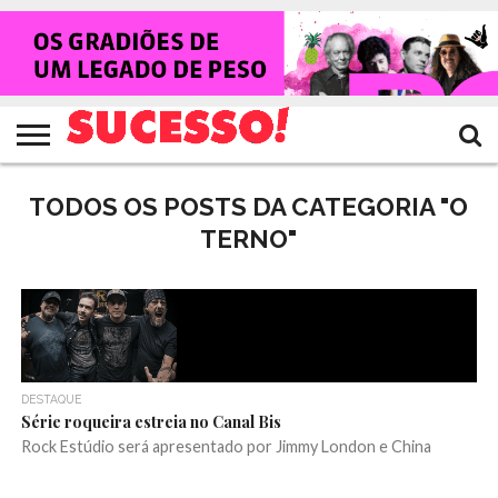
HOME
NOTÍCIAS
SHOWS
ENTREVISTAS
CLIQUES
RANKING
TV
REVISTA
CROWLEY
SUCESSO!
SUCESSO!
TODOS OS POSTS DA CATEGORIA "O
TERNO"
DESTAQUE
Série roqueira estreia no Canal Bis
Rock Estúdio será apresentado por Jimmy London e China