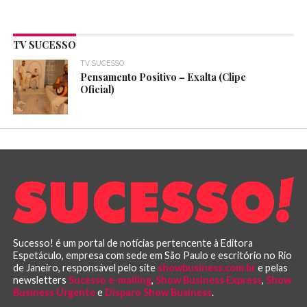
TV SUCESSO
TV SUCESSO
Pensamento Positivo – Exalta (Clipe
Oficial)
Sucesso! é um portal de notícias pertencente à Editora
Espetáculo, empresa com sede em São Paulo e escritório no Rio
de Janeiro, responsável pelo site
showbusiness.com.br
e pelas
newsletters
Sucesso e-mailing
,
Show Business Express
,
Show
Business Urgente
e
Disparo Show Business
.