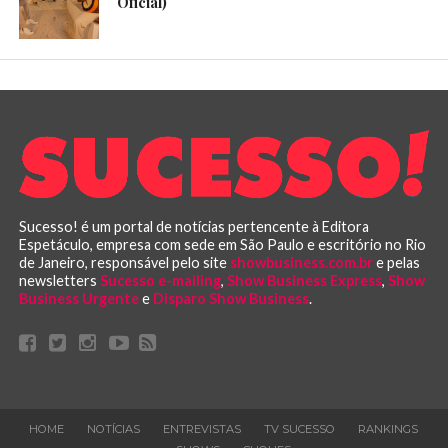
Oficial)
Sucesso! é um portal de notícias pertencente à Editora
Espetáculo, empresa com sede em São Paulo e escritório no Rio
de Janeiro, responsável pelo site
showbusiness.com.br
e pelas
newsletters
Sucesso e-mailing
,
Show Business Express
,
Show
Business Urgente
e
Disparo Show Business
.
HOME
NOTÍCIAS
ENTREVISTAS
TV SUCESSO
RANKINGS