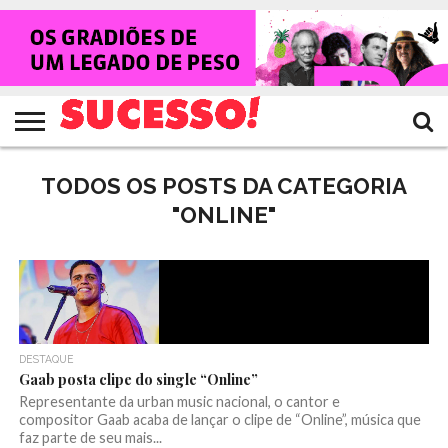
HOME
NOTÍCIAS
SHOWS
ENTREVISTAS
CLIQUES
RANKING
TV
REVISTA
CROWLEY
SUCESSO!
SUCESSO!
TODOS OS POSTS DA CATEGORIA
"ONLINE"
DESTAQUE
Gaab posta clipe do single “Online”
Representante da urban music nacional, o cantor e
compositor Gaab acaba de lançar o clipe de “Online”, música que
faz parte de seu mais...