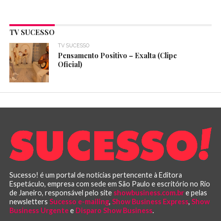
TV SUCESSO
TV SUCESSO
Pensamento Positivo – Exalta (Clipe
Oficial)
Sucesso! é um portal de notícias pertencente à Editora
Espetáculo, empresa com sede em São Paulo e escritório no Rio
de Janeiro, responsável pelo site
showbusiness.com.br
e pelas
newsletters
Sucesso e-mailing
,
Show Business Express
,
Show
Business Urgente
e
Disparo Show Business
.