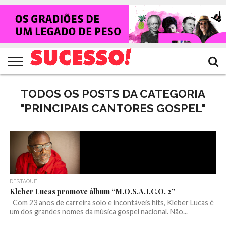
HOME
NOTÍCIAS
SHOWS
ENTREVISTAS
CLIQUES
RANKING
TV
REVISTA
CROWLEY
SUCESSO!
SUCESSO!
TODOS OS POSTS DA CATEGORIA
"PRINCIPAIS CANTORES GOSPEL"
DESTAQUE
Kleber Lucas promove álbum “M.O.S.A.I.C.O. 2”
Com 23 anos de carreira solo e incontáveis hits, Kleber Lucas é
um dos grandes nomes da música gospel nacional. Não...