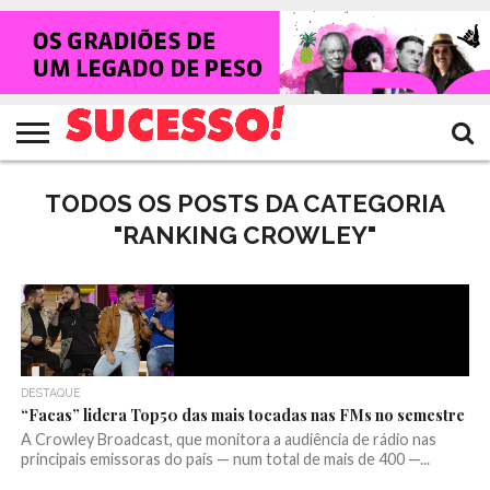
HOME
NOTÍCIAS
SHOWS
ENTREVISTAS
CLIQUES
RANKING
TV
REVISTA
CROWLEY
SUCESSO!
SUCESSO!
TODOS OS POSTS DA CATEGORIA
"RANKING CROWLEY"
DESTAQUE
“Facas” lidera Top50 das mais tocadas nas FMs no semestre
A Crowley Broadcast, que monitora a audiência de rádio nas
principais emissoras do país — num total de mais de 400 —...