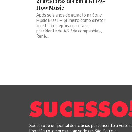
gravadoras abrem a Know-
How Music
Após seis anos de atuação na Sony
Music Brasil — primeiro como diretor
artístico e depois como vice-
presidente de A&R da companhia –,
Renê...
Sucesso! é um portal de notícias pertencente à Editor
Espetáculo, empresa com sede em São Paulo e