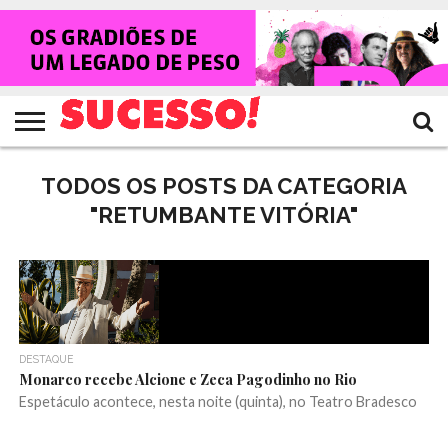
HOME
NOTÍCIAS
SHOWS
ENTREVISTAS
CLIQUES
RANKING
TV
REVISTA
CROWLEY
SUCESSO!
SUCESSO!
TODOS OS POSTS DA CATEGORIA
"RETUMBANTE VITÓRIA"
DESTAQUE
Monarco recebe Alcione e Zeca Pagodinho no Rio
Espetáculo acontece, nesta noite (quinta), no Teatro Bradesco