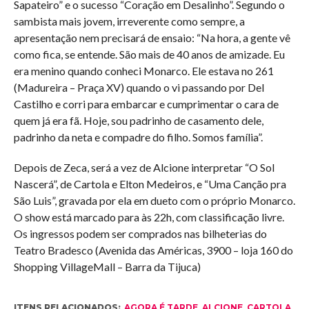
Sapateiro” e o sucesso “Coração em Desalinho”. Segundo o
sambista mais jovem, irreverente como sempre, a
apresentação nem precisará de ensaio: “Na hora, a gente vê
como fica, se entende. São mais de 40 anos de amizade. Eu
era menino quando conheci Monarco. Ele estava no 261
(Madureira – Praça XV) quando o vi passando por Del
Castilho e corri para embarcar e cumprimentar o cara de
quem já era fã. Hoje, sou padrinho de casamento dele,
padrinho da neta e compadre do filho. Somos família”.
Depois de Zeca, será a vez de Alcione interpretar “O Sol
Nascerá”, de Cartola e Elton Medeiros, e “Uma Canção pra
São Luis”, gravada por ela em dueto com o próprio Monarco.
O show está marcado para às 22h, com classificação livre.
Os ingressos podem ser comprados nas bilheterias do
Teatro Bradesco (Avenida das Américas, 3900 – loja 160 do
Shopping VillageMall – Barra da Tijuca)
ITENS RELACIONADOS:
AGORA É TARDE
,
ALCIONE
,
CARTOLA
,