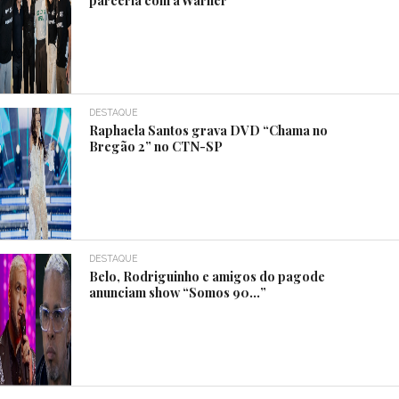
parceria com a Warner
DESTAQUE
Raphaela Santos grava DVD “Chama no
Bregão 2” no CTN-SP
DESTAQUE
Belo, Rodriguinho e amigos do pagode
anunciam show “Somos 90…”