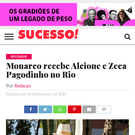
HOME
NOTÍCIAS
SHOWS
ENTREVISTAS
CLIQUES
RANKING
TV
REVISTA
CROWLEY
SUCESSO!
SUCESSO!
DESTAQUE
Monarco recebe Alcione e Zeca
Pagodinho no Rio
Por
Redacao
Postado em
14 de fevereiro de 2019
COMENTÁRIOS