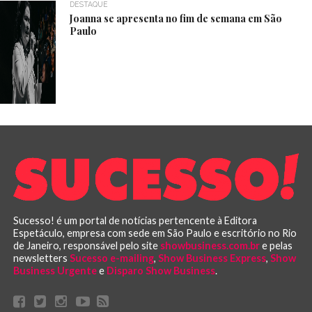
DESTAQUE
Joanna se apresenta no fim de semana em São
Paulo
Sucesso! é um portal de notícias pertencente à Editora
Espetáculo, empresa com sede em São Paulo e escritório no Rio
de Janeiro, responsável pelo site
showbusiness.com.br
e pelas
newsletters
Sucesso e-mailing
,
Show Business Express
,
Show
Business Urgente
e
Disparo Show Business
.