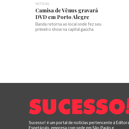
NOTÍCIAS
Camisa de Vênus gravará
DVD em Porto Alegre
Banda retorna ao local onde fez seu
primeiro show na capital gaúcha
Sucesso! é um portal de notícias pertencente à Editor
Espetáculo, empresa com sede em São Paulo e