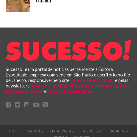
Oficial)
Sucesso! é um portal de notícias pertencente à Editora
Espetáculo, empresa com sede em São Paulo e escritório no Rio
de Janeiro, responsável pelo site
showbusiness.com.br
e pelas
newsletters
Sucesso e-mailing
,
Show Business Express
,
Show
Business Urgente
e
Disparo Show Business
.
HOME
NOTÍCIAS
ENTREVISTAS
TV SUCESSO
RANKINGS