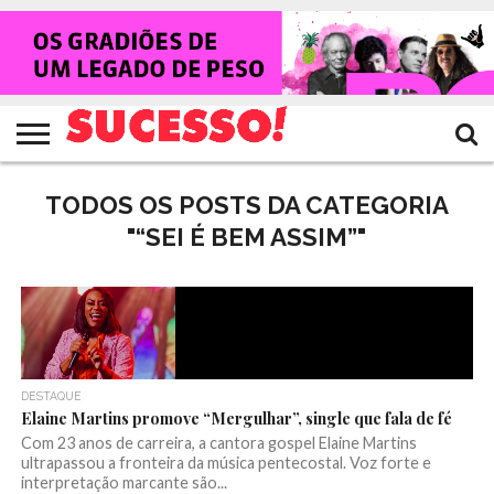
HOME
NOTÍCIAS
SHOWS
ENTREVISTAS
CLIQUES
RANKING
TV
REVISTA
CROWLEY
SUCESSO!
SUCESSO!
TODOS OS POSTS DA CATEGORIA
"“SEI É BEM ASSIM”"
DESTAQUE
Elaine Martins promove “Mergulhar”, single que fala de fé
Com 23 anos de carreira, a cantora gospel Elaine Martins
ultrapassou a fronteira da música pentecostal. Voz forte e
interpretação marcante são...