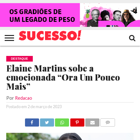
HOME
NOTÍCIAS
SHOWS
ENTREVISTAS
CLIQUES
RANKING
TV
REVISTA
CROWLEY
SUCESSO!
SUCESSO!
DESTAQUE
Elaine Martins sobe a
emocionada “Ora Um Pouco
Mais”
Por
Redacao
Postado em
2 de março de 2023
COMENTÁRIOS