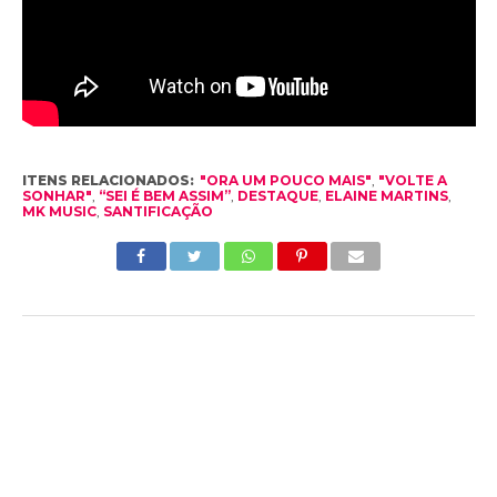
ITENS RELACIONADOS:
"ORA UM POUCO MAIS"
,
"VOLTE A
SONHAR"
,
“SEI É BEM ASSIM”
,
DESTAQUE
,
ELAINE MARTINS
,
MK MUSIC
,
SANTIFICAÇÃO