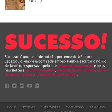
Oficial)
Sucesso! é um portal de notícias pertencente à Editora
Espetáculo, empresa com sede em São Paulo e escritório no Rio
de Janeiro, responsável pelo site
showbusiness.com.br
e pelas
newsletters
Sucesso e-mailing
,
Show Business Express
,
Show
Business Urgente
e
Disparo Show Business
.
HOME
NOTÍCIAS
ENTREVISTAS
TV SUCESSO
RANKINGS