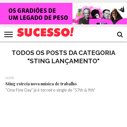
HOME
NOTÍCIAS
SHOWS
ENTREVISTAS
CLIQUES
RANKING
TV
REVISTA
CROWLEY
SUCESSO!
SUCESSO!
TODOS OS POSTS DA CATEGORIA
"STING LANÇAMENTO"
HOME
Sting estreia nova música de trabalho
“One Fine Day” já é terceiro single de “57th & 9th”