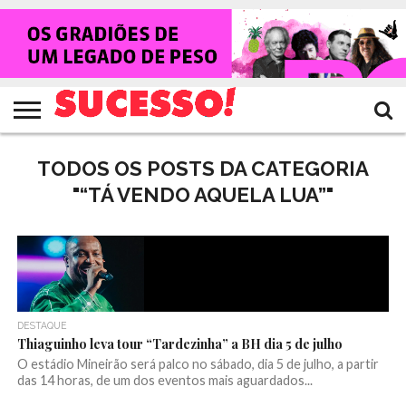
HOME
NOTÍCIAS
SHOWS
ENTREVISTAS
CLIQUES
RANKING
TV
REVISTA
CROWLEY
SUCESSO!
SUCESSO!
TODOS OS POSTS DA CATEGORIA
"“TÁ VENDO AQUELA LUA”"
DESTAQUE
Thiaguinho leva tour “Tardezinha” a BH dia 5 de julho
O estádio Mineirão será palco no sábado, dia 5 de julho, a partir
das 14 horas, de um dos eventos mais aguardados...