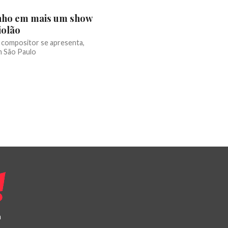
nho em mais um show
iolão
 compositor se apresenta,
m São Paulo
a