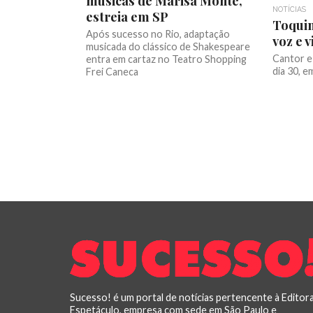
músicas de Marisa Monte,
NOTÍCIAS
estreia em SP
Toqui
Após sucesso no Rio, adaptação
voz e v
musicada do clássico de Shakespeare
Cantor e
entra em cartaz no Teatro Shopping
dia 30, e
Frei Caneca
Sucesso! é um portal de notícias pertencente à Editor
Espetáculo, empresa com sede em São Paulo e