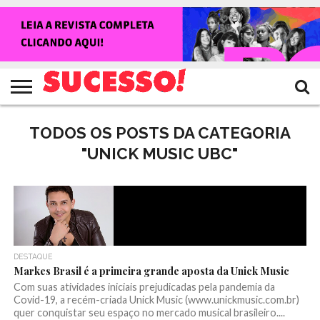
HOME
NOTÍCIAS
SHOWS
ENTREVISTAS
CLIQUES
RANKING
TV
REVISTA
CROWLEY
SUCESSO!
SUCESSO!
TODOS OS POSTS DA CATEGORIA
"UNICK MUSIC UBC"
DESTAQUE
Markes Brasil é a primeira grande aposta da Unick Music
Com suas atividades iniciais prejudicadas pela pandemia da
Covid-19, a recém-criada Unick Music (www.unickmusic.com.br)
quer conquistar seu espaço no mercado musical brasileiro....