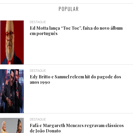
POPULAR
DESTAQUE
Ed Motta lança “Toc Toc”, faixa do novo álbum
em português
DESTAQUE
Edy Britto e Samuel releem hit do pagode dos
anos 1990
DESTAQUE
Fafá e Margareth Menezes regravam clássicos
de João Donato