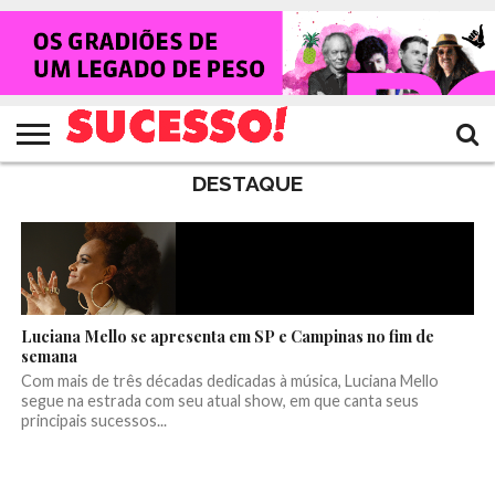
HOME
NOTÍCIAS
SHOWS
ENTREVISTAS
CLIQUES
RANKING
TV
REVISTA
CROWLEY
SUCESSO!
SUCESSO!
DESTAQUE
Luciana Mello se apresenta em SP e Campinas no fim de
semana
Com mais de três décadas dedicadas à música, Luciana Mello
segue na estrada com seu atual show, em que canta seus
principais sucessos...