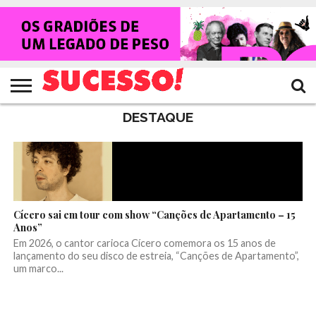
HOME
NOTÍCIAS
SHOWS
ENTREVISTAS
CLIQUES
RANKING
TV
REVISTA
CROWLEY
SUCESSO!
SUCESSO!
DESTAQUE
Cícero sai em tour com show “Canções de Apartamento – 15
Anos”
Em 2026, o cantor carioca Cícero comemora os 15 anos de
lançamento do seu disco de estreia, “Canções de Apartamento”,
um marco...