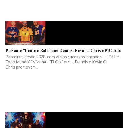
Pulsante “Pente e Rala” une Dennis, Kevin O Chris e MC Tuto
Parceiros desde 2028, com vários sucessos lançados — “Pá Em
Todo Mundo”, “Vizinha”, “Tá OK” etc. –, Dennis e Kevin O
Chris promovem...