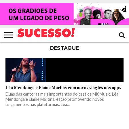
HOME
NOTÍCIAS
SHOWS
ENTREVISTAS
CLIQUES
RANKING
TV
REVISTA
CROWLEY
SUCESSO!
SUCESSO!
DESTAQUE
Léa Mendonça e Elaine Martins com novos singles nos apps
Duas das cantoras mais importantes do cast da MK Music, Léa
Mendonça e Elaine Martins, estão promovendo novos
lançamentos nas plataformas. Léa...