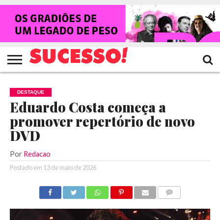
HOME
NOTÍCIAS
SHOWS
ENTREVISTAS
CLIQUES
RANKING
TV
REVISTA
CROWLEY
SUCESSO!
SUCESSO!
DESTAQUE
Eduardo Costa começa a
promover repertório de novo
DVD
Por
Redacao
Postado em
13 de maio de 2026
COMENTÁRIOS