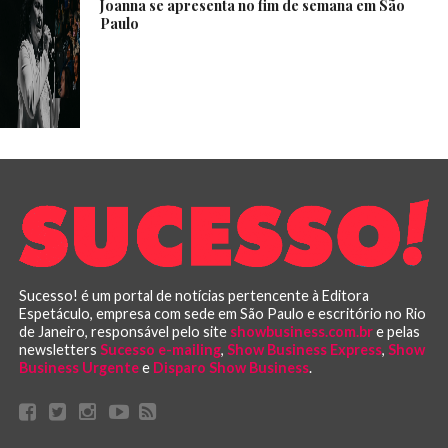
Joanna se apresenta no fim de semana em São
Paulo
Sucesso! é um portal de notícias pertencente à Editora
Espetáculo, empresa com sede em São Paulo e escritório no Rio
de Janeiro, responsável pelo site
showbusiness.com.br
e pelas
newsletters
Sucesso e-mailing
,
Show Business Express
,
Show
Business Urgente
e
Disparo Show Business
.