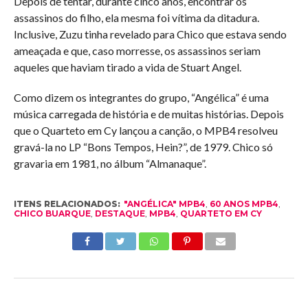
Depois de tentar, durante cinco anos, encontrar os
assassinos do filho, ela mesma foi vítima da ditadura.
Inclusive, Zuzu tinha revelado para Chico que estava sendo
ameaçada e que, caso morresse, os assassinos seriam
aqueles que haviam tirado a vida de Stuart Angel.
Como dizem os integrantes do grupo, “Angélica” é uma
música carregada de história e de muitas histórias. Depois
que o Quarteto em Cy lançou a canção, o MPB4 resolveu
gravá-la no LP “Bons Tempos, Hein?”, de 1979. Chico só
gravaria em 1981, no álbum “Almanaque”.
ITENS RELACIONADOS:
"ANGÉLICA" MPB4
,
60 ANOS MPB4
,
CHICO BUARQUE
,
DESTAQUE
,
MPB4
,
QUARTETO EM CY