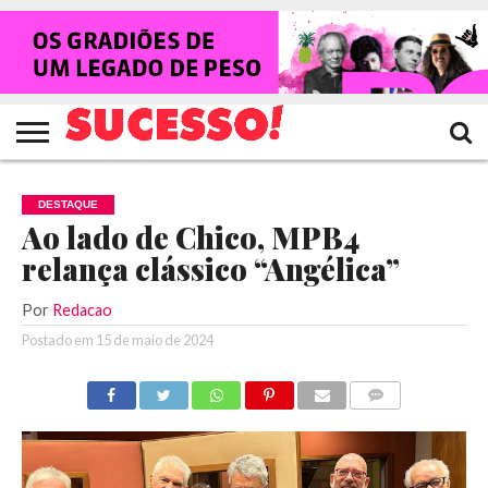
HOME
NOTÍCIAS
SHOWS
ENTREVISTAS
CLIQUES
RANKING
TV
REVISTA
CROWLEY
SUCESSO!
SUCESSO!
DESTAQUE
Ao lado de Chico, MPB4
relança clássico “Angélica”
Por
Redacao
Postado em
15 de maio de 2024
COMENTÁRIOS