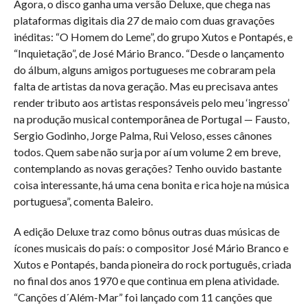
Agora, o disco ganha uma versão Deluxe, que chega nas
plataformas digitais dia 27 de maio com duas gravações
inéditas: “O Homem do Leme”, do grupo Xutos e Pontapés, e
“Inquietação”, de José Mário Branco. “Desde o lançamento
do álbum, alguns amigos portugueses me cobraram pela
falta de artistas da nova geração. Mas eu precisava antes
render tributo aos artistas responsáveis pelo meu ‘ingresso’
na produção musical contemporânea de Portugal — Fausto,
Sergio Godinho, Jorge Palma, Rui Veloso, esses cânones
todos. Quem sabe não surja por aí um volume 2 em breve,
contemplando as novas gerações? Tenho ouvido bastante
coisa interessante, há uma cena bonita e rica hoje na música
portuguesa”, comenta Baleiro.
A edição Deluxe traz como bônus outras duas músicas de
ícones musicais do país: o compositor José Mário Branco e
Xutos e Pontapés, banda pioneira do rock português, criada
no final dos anos 1970 e que continua em plena atividade.
“Canções d´Além-Mar” foi lançado com 11 canções que