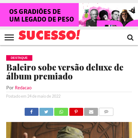
HOME
NOTÍCIAS
SHOWS
ENTREVISTAS
CLIQUES
RANKING
TV
REVISTA
CROWLEY
SUCESSO!
SUCESSO!
DESTAQUE
Baleiro sobe versão deluxe de
álbum premiado
Por
Redacao
Postado em
24 de maio de 2022
COMENTÁRIOS