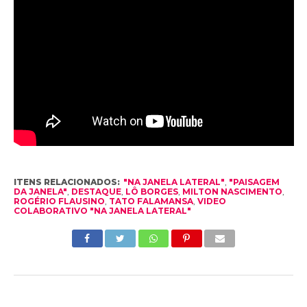
ITENS RELACIONADOS:
"NA JANELA LATERAL"
,
"PAISAGEM
DA JANELA"
,
DESTAQUE
,
LÔ BORGES
,
MILTON NASCIMENTO
,
ROGÉRIO FLAUSINO
,
TATO FALAMANSA
,
VIDEO
COLABORATIVO "NA JANELA LATERAL"