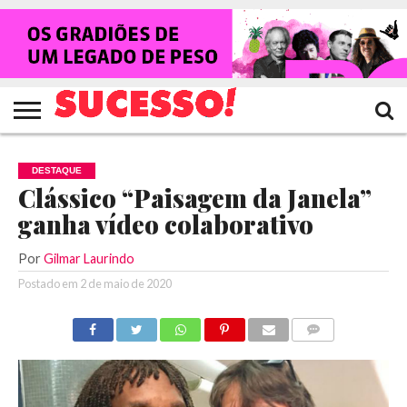
HOME
NOTÍCIAS
SHOWS
ENTREVISTAS
CLIQUES
RANKING
TV
REVISTA
CROWLEY
SUCESSO!
SUCESSO!
DESTAQUE
Clássico “Paisagem da Janela”
ganha vídeo colaborativo
Por
Gilmar Laurindo
Postado em
2 de maio de 2020
COMENTÁRIOS