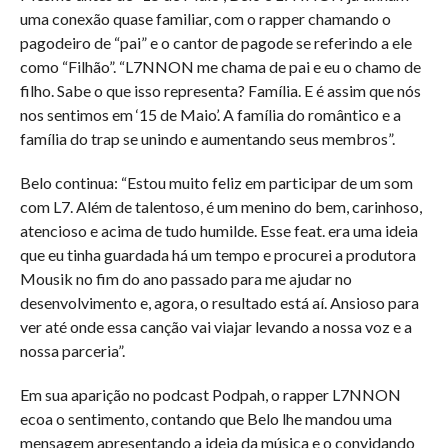
uma conexão quase familiar, com o rapper chamando o
pagodeiro de “pai” e o cantor de pagode se referindo a ele
como “Filhão”. “L7NNON me chama de pai e eu o chamo de
filho. Sabe o que isso representa? Família. E é assim que nós
nos sentimos em ‘15 de Maio’. A família do romântico e a
família do trap se unindo e aumentando seus membros”.
Belo continua: “Estou muito feliz em participar de um som
com L7. Além de talentoso, é um menino do bem, carinhoso,
atencioso e acima de tudo humilde. Esse feat. era uma ideia
que eu tinha guardada há um tempo e procurei a produtora
Mousik no fim do ano passado para me ajudar no
desenvolvimento e, agora, o resultado está aí. Ansioso para
ver até onde essa canção vai viajar levando a nossa voz e a
nossa parceria”.
Em sua aparição no podcast Podpah, o rapper L7NNON
ecoa o sentimento, contando que Belo lhe mandou uma
mensagem apresentando a ideia da música e o convidando