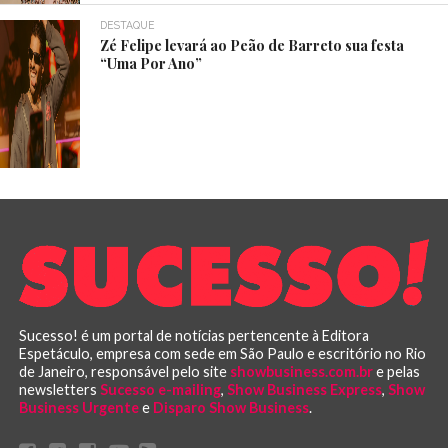
DESTAQUE
Zé Felipe levará ao Peão de Barreto sua festa
“Uma Por Ano”
Sucesso! é um portal de notícias pertencente à Editora
Espetáculo, empresa com sede em São Paulo e escritório no Rio
de Janeiro, responsável pelo site
showbusiness.com.br
e pelas
newsletters
Sucesso e-mailing
,
Show Business Express
,
Show
Business Urgente
e
Disparo Show Business
.