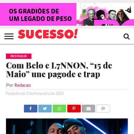
HOME
NOTÍCIAS
SHOWS
ENTREVISTAS
CLIQUES
RANKING
TV
REVISTA
CROWLEY
SUCESSO!
SUCESSO!
DESTAQUE
Com Belo e L7NNON, “15 de
Maio” une pagode e trap
Por
Redacao
Postado em
3 de fevereiro de 2023
COMENTÁRIOS