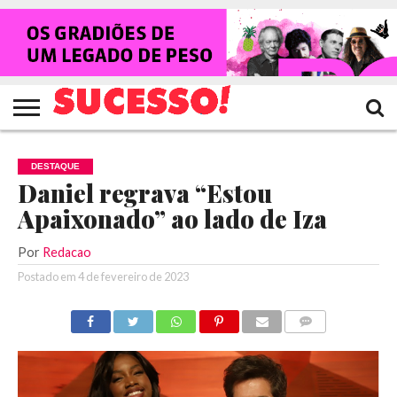
HOME
NOTÍCIAS
SHOWS
ENTREVISTAS
CLIQUES
RANKING
TV
REVISTA
CROWLEY
SUCESSO!
SUCESSO!
DESTAQUE
Daniel regrava “Estou
Apaixonado” ao lado de Iza
Por
Redacao
Postado em
4 de fevereiro de 2023
COMENTÁRIOS