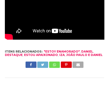
ITENS RELACIONADOS:
"ESTOY ENAMORADO"
,
DANIEL
,
DESTAQUE
,
ESTOU APAIXONADO
,
IZA
,
JOÃO PAULO E DANIEL