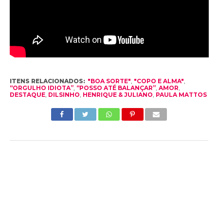
ITENS RELACIONADOS:
"BOA SORTE"
,
"COPO E ALMA"
,
“ORGULHO IDIOTA”
,
“POSSO ATÉ BALANÇAR”
,
AMOR
,
DESTAQUE
,
DILSINHO
,
HENRIQUE & JULIANO
,
PAULA MATTOS