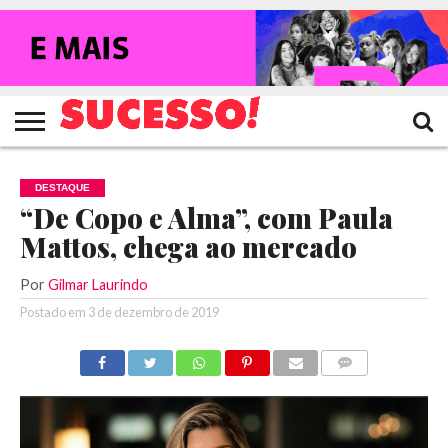
HOME
NOTÍCIAS
SHOWS
ENTREVISTAS
CLIQUES
RANKING
TV
REVISTA
CROWLEY
SUCESSO!
SUCESSO!
DESTAQUE
“De Copo e Alma”, com Paula
Mattos, chega ao mercado
Por
Gilmar Laurindo
Postado em
3 de dezembro de 2019
COMENTÁRIOS