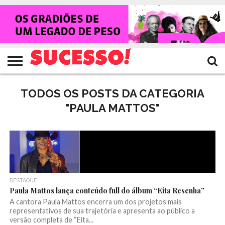
HOME
NOTÍCIAS
SHOWS
ENTREVISTAS
CLIQUES
RANKING
TV
REVISTA
CROWLEY
SUCESSO!
SUCESSO!
TODOS OS POSTS DA CATEGORIA
"PAULA MATTOS"
DESTAQUE
Paula Mattos lança conteúdo full do álbum “Eita Resenha”
A cantora Paula Mattos encerra um dos projetos mais
representativos de sua trajetória e apresenta ao público a
versão completa de “Eita...