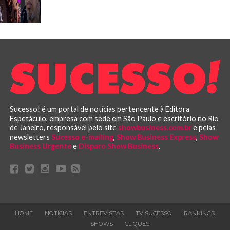
Sucesso! é um portal de notícias pertencente à Editora
Espetáculo, empresa com sede em São Paulo e escritório no Rio
de Janeiro, responsável pelo site
showbusiness.com.br
e pelas
newsletters
Sucesso e-mailing
,
Show Business Express
,
Show
Business Urgente
e
Disparo Show Business
.
HOME
NOTÍCIAS
ENTREVISTAS
TV SUCESSO
RANKINGS
SHOWS
CLIQUES