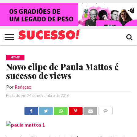
HOME
NOTÍCIAS
SHOWS
ENTREVISTAS
CLIQUES
RANKING
TV
REVISTA
CROWLEY
SUCESSO!
SUCESSO!
HOME
Novo clipe de Paula Mattos é
sucesso de views
Por
Redacao
Postado em
24 de novembro de 2016
COMENTÁRIOS