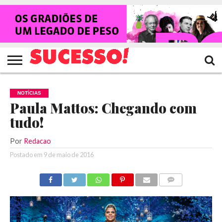
HOME
NOTÍCIAS
SHOWS
ENTREVISTAS
CLIQUES
RANKING
TV
REVISTA
CROWLEY
SUCESSO!
SUCESSO!
NOTÍCIAS
Paula Mattos: Chegando com
tudo!
Por
Redacao
Postado em
9 de maio de 2016
COMENTÁRIOS