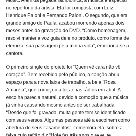
Music. Além da pegada radiofônica, a música é especial
no repertório da artista. Ela foi composta com Luiz
Henrique Paloni e Fernando Paloni. O segundo, que era
grande amigo de Paula, acabou morrendo apenas dois
meses antes da gravação do DVD. “Como homenagem,
resolvi manter a voz guia dele no produto, como forma de
eternizar sua passagem pela minha vida”, emociona-se a
cantora.
O primeiro single do projeto foi “Quem vê cara não vê
coração”. Bem recebida pelo público, a canção abriu
espaço para a nova faixa de trabalho, a bela “Rosa
Amarela”, que começou a tocar nas rádios em abril. A
escolha parecia natural, devido à comoção que a música
já vinha causando mesmo antes de ser trabalhada.
“Desde que foi gravada, muita gente tem se identificado
com seus versos. Algumas pessoas até a escolhem como
abertura de seus casamentos”, comemora ela, sobre a
faixa cujo refrão diz “Hoje faz três anos que eu te