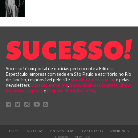
Sucesso! é um portal de notícias pertencente à Editora
Espetáculo, empresa com sede em São Paulo e escritório no Rio
de Janeiro, responsável pelo site
showbusiness.com.br
e pelas
newsletters
Sucesso e-mailing
,
Show Business Express
,
Show
Business Urgente
e
Disparo Show Business
.
HOME
NOTÍCIAS
ENTREVISTAS
TV SUCESSO
RANKINGS
SHOWS
CLIQUES