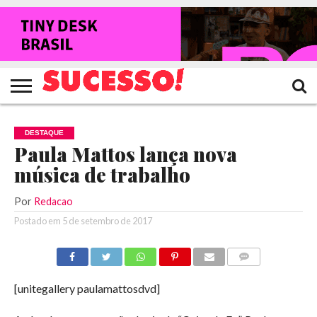
HOME
NOTÍCIAS
SHOWS
ENTREVISTAS
CLIQUES
RANKING
TV
REVISTA
CROWLEY
SUCESSO!
SUCESSO!
DESTAQUE
Paula Mattos lança nova
música de trabalho
Por
Redacao
Postado em
5 de setembro de 2017
COMENTÁRIOS
[unitegallery paulamattosdvd]