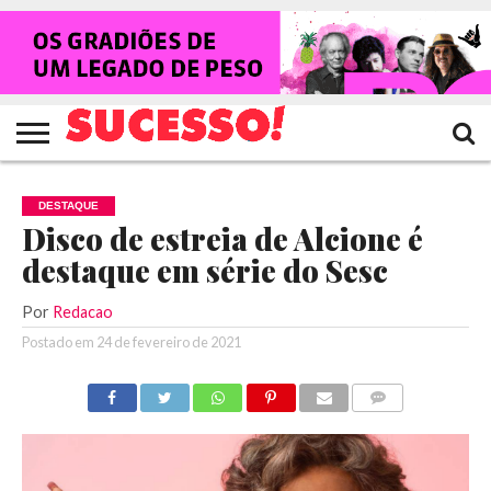
HOME
NOTÍCIAS
SHOWS
ENTREVISTAS
CLIQUES
RANKING
TV
REVISTA
CROWLEY
SUCESSO!
SUCESSO!
DESTAQUE
Disco de estreia de Alcione é
destaque em série do Sesc
Por
Redacao
Postado em
24 de fevereiro de 2021
COMENTÁRIOS