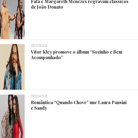
Fafá e Margareth Menezes regravam clássicos
de João Donato
DESTAQUE
Vitor Kley promove o álbum “Sozinho e Bem
Acompanhado”
DESTAQUE
Romântica “Quando Chove” une Laura Pausini
e Sandy