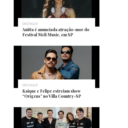
DESTAQUE
Anitta é anunciada atração-mor do
Festival Meli Music, em SP
DESTAQUE
Kaique e Felipe estreiam show
“Origens” no Villa Country-SP