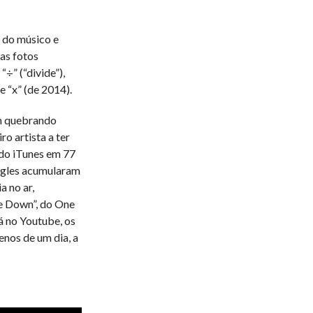
 do músico e
las fotos
÷” (“divide”),
e “x” (de 2014).
am quebrando
o artista a ter
 do iTunes em 77
ngles acumularam
a no ar,
e Down”, do One
á no Youtube, os
nos de um dia, a