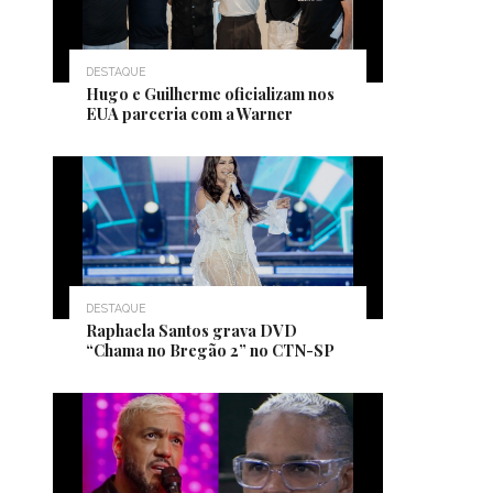
DESTAQUE
Hugo e Guilherme oficializam nos
EUA parceria com a Warner
DESTAQUE
Raphaela Santos grava DVD
“Chama no Bregão 2” no CTN-SP