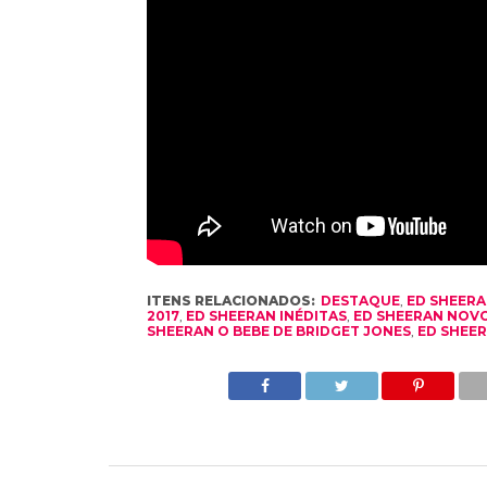
ITENS RELACIONADOS:
DESTAQUE
,
ED SHEER
2017
,
ED SHEERAN INÉDITAS
,
ED SHEERAN NOVO
SHEERAN O BEBE DE BRIDGET JONES
,
ED SHEER