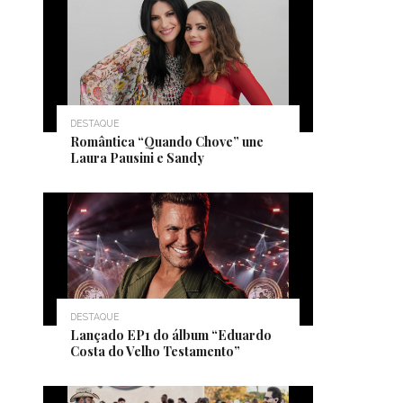
DESTAQUE
Romântica “Quando Chove” une
Laura Pausini e Sandy
DESTAQUE
Lançado EP1 do álbum “Eduardo
Costa do Velho Testamento”