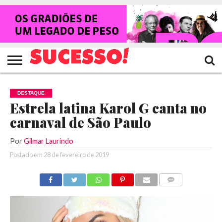
HOME
NOTÍCIAS
SHOWS
ENTREVISTAS
CLIQUES
RANKING
TV
REVISTA
CROWLEY
SUCESSO!
SUCESSO!
DESTAQUE
Estrela latina Karol G canta no
carnaval de São Paulo
Por
Gilmar Laurindo
Postado em
28 de fevereiro de 2019
COMENTÁRIOS