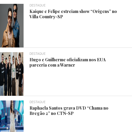
DESTAQUE
Kaique e Felipe estreiam show “Origens” no
Villa Country-SP
DESTAQUE
Hugo e Guilherme oficializam nos EUA
parceria com a Warner
DESTAQUE
Raphaela Santos grava DVD “Chama no
Bregão 2” no CTN-SP