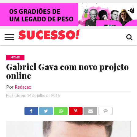
HOME
NOTÍCIAS
SHOWS
ENTREVISTAS
CLIQUES
RANKING
TV
REVISTA
CROWLEY
SUCESSO!
SUCESSO!
HOME
Gabriel Gava com novo projeto
online
Por
Redacao
Postado em
14 de julho de 2016
COMENTÁRIOS