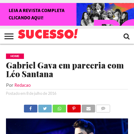
HOME
NOTÍCIAS
SHOWS
ENTREVISTAS
CLIQUES
RANKING
TV
REVISTA
CROWLEY
SUCESSO!
SUCESSO!
HOME
Gabriel Gava em parceria com
Léo Santana
Por
Redacao
Postado em
8 de julho de 2016
COMENTÁRIOS