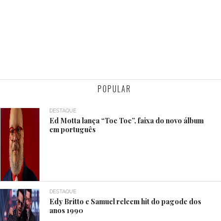
POPULAR
DESTAQUE
Ed Motta lança “Toc Toc”, faixa do novo álbum
em português
DESTAQUE
Edy Britto e Samuel releem hit do pagode dos
anos 1990