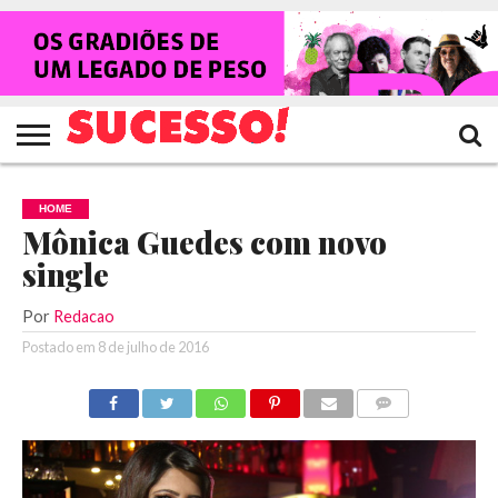
HOME
NOTÍCIAS
SHOWS
ENTREVISTAS
CLIQUES
RANKING
TV
REVISTA
CROWLEY
SUCESSO!
SUCESSO!
HOME
Mônica Guedes com novo
single
Por
Redacao
Postado em
8 de julho de 2016
COMENTÁRIOS