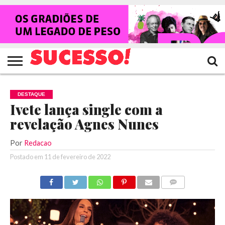
HOME
NOTÍCIAS
SHOWS
ENTREVISTAS
CLIQUES
RANKING
TV
REVISTA
CROWLEY
SUCESSO!
SUCESSO!
DESTAQUE
Ivete lança single com a
revelação Agnes Nunes
Por
Redacao
Postado em
11 de fevereiro de 2022
COMENTÁRIOS