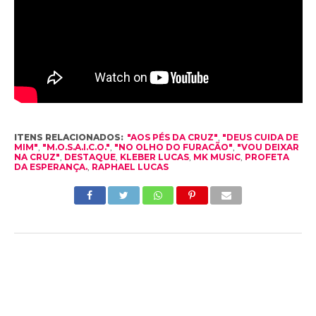
ITENS RELACIONADOS:
"AOS PÉS DA CRUZ"
,
"DEUS CUIDA DE
MIM"
,
"M.O.S.A.I.C.O."
,
"NO OLHO DO FURACÃO"
,
"VOU DEIXAR
NA CRUZ"
,
DESTAQUE
,
KLEBER LUCAS
,
MK MUSIC
,
PROFETA
DA ESPERANÇA.
,
RAPHAEL LUCAS