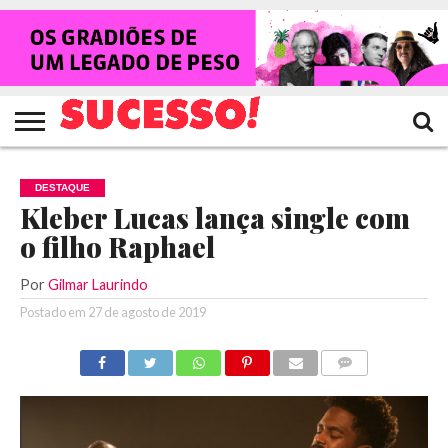
HOME
NOTÍCIAS
SHOWS
ENTREVISTAS
CLIQUES
RANKING
TV
REVISTA
CROWLEY
SUCESSO!
SUCESSO!
DESTAQUE
Kleber Lucas lança single com
o filho Raphael
Por
Gilmar Laurindo
Postado em
27 de agosto de 2019
COMENTÁRIOS