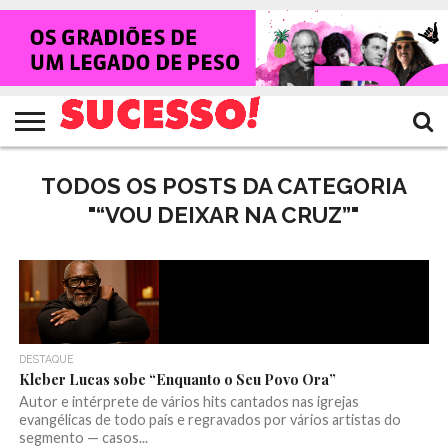
HOME
NOTÍCIAS
SHOWS
ENTREVISTAS
CLIQUES
RANKING
TV
REVISTA
CROWLEY
SUCESSO!
SUCESSO!
TODOS OS POSTS DA CATEGORIA
"“VOU DEIXAR NA CRUZ”"
DESTAQUE
Kleber Lucas sobe “Enquanto o Seu Povo Ora”
Autor e intérprete de vários hits cantados nas igrejas
evangélicas de todo país e regravados por vários artistas do
segmento — casos...