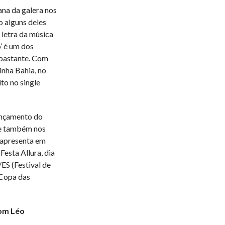
na da galera nos
o alguns deles
 letra da música
’ é um dos
 bastante. Com
inha Bahia, no
ito no single
ançamento do
e e também nos
e apresenta em
Festa Allura, dia
/ES (Festival de
(Copa das
com Léo