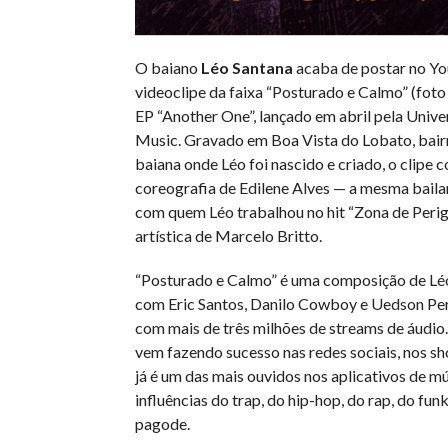
O baiano
Léo Santana
acaba de postar no Y
videoclipe da faixa “Posturado e Calmo” (foto 
EP “Another One”, lançado em abril pela Unive
Music. Gravado em Boa Vista do Lobato, bairr
baiana onde Léo foi nascido e criado, o clipe 
coreografia de Edilene Alves — a mesma baila
com quem Léo trabalhou no hit “Zona de Perig
artística de Marcelo Britto.
“Posturado e Calmo” é uma composição de Lé
com Eric Santos, Danilo Cowboy e Uedson Peri
com mais de três milhões de streams de áudio.
vem fazendo sucesso nas redes sociais, nos s
já é um das mais ouvidos nos aplicativos de mú
influências do trap, do hip-hop, do rap, do funk 
pagode.