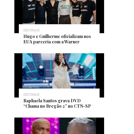
DESTAQUE
Hugo e Guilherme oficializam nos
EUA parceria com a Warner
DESTAQUE
Raphaela Santos grava DVD
“Chama no Bregão 2” no CTN-SP