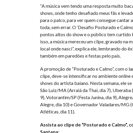
“A música vem tendo uma resposta muito baca
shows, onde tenho desafiado meus fãs e levad
para o palco, para ver quem consegue cantar a
toda, sem errar. O ‘Desafio Posturado e Calmo
pontos altos do show e o público tem curtido
isso, a música mereceu um clipe, gravado na m
local onde nasci”, explica ele, lembrando do êx
também em paredões e festas pelo país.
A promoção de “Posturado e Calmo”, com o l
clipe, deve-se intensificar no ambiente onlin
shows do artista baiano. Nesta semana, ele s
São Luiz/MA (Arraiá da Thai, dia 7), Uberaba (
9), Votorantim/SP (Festa Junina, dia 9), Alegre
Alegre, dia 10) e Governador Valadares/MG 
Atléticas, dia 11).
Assista ao clipe de “Posturado e Calmo”, 
Santana: