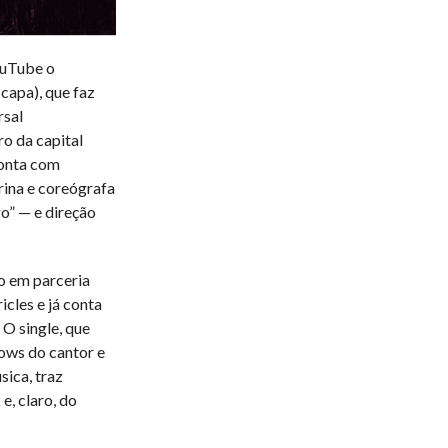
ouTube o
capa), que faz
rsal
o da capital
conta com
rina e coreógrafa
o” — e direção
o em parceria
cles e já conta
 O single, que
hows do cantor e
sica, traz
e, claro, do