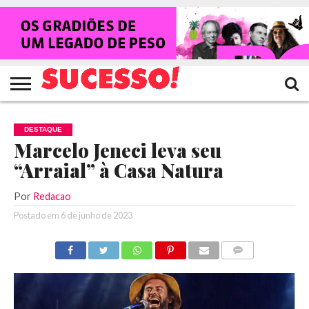
HOME
NOTÍCIAS
SHOWS
ENTREVISTAS
CLIQUES
RANKING
TV
REVISTA
CROWLEY
SUCESSO!
SUCESSO!
DESTAQUE
Marcelo Jeneci leva seu
“Arraial” à Casa Natura
Por
Redacao
Postado em
6 de junho de 2023
COMENTÁRIOS