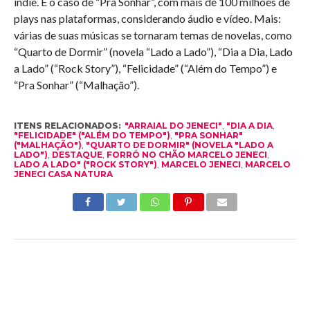
indie. É o caso de “Pra Sonhar”, com mais de 100 milhões de
plays nas plataformas, considerando áudio e vídeo. Mais:
várias de suas músicas se tornaram temas de novelas, como
“Quarto de Dormir” (novela “Lado a Lado”), “Dia a Dia, Lado
a Lado” (“Rock Story”), “Felicidade” (“Além do Tempo”) e
“Pra Sonhar” (“Malhação”).
ITENS RELACIONADOS:
"ARRAIAL DO JENECI"
,
"DIA A DIA
,
"FELICIDADE" ("ALÉM DO TEMPO")
,
"PRA SONHAR"
("MALHAÇÃO")
,
"QUARTO DE DORMIR" (NOVELA "LADO A
LADO")
,
DESTAQUE
,
FORRÓ NO CHÃO MARCELO JENECI
,
LADO A LADO" ("ROCK STORY")
,
MARCELO JENECI
,
MARCELO
JENECI CASA NATURA