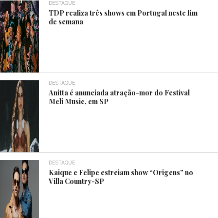
DESTAQUE
TDP realiza três shows em Portugal neste fim
de semana
DESTAQUE
Anitta é anunciada atração-mor do Festival
Meli Music, em SP
DESTAQUE
Kaique e Felipe estreiam show “Origens” no
Villa Country-SP