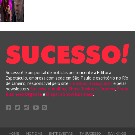
Sucesso! é um portal de notícias pertencente à Editora
Espetáculo, empresa com sede em São Paulo e escritório no Rio
de Janeiro, responsável pelo site
showbusiness.com.br
e pelas
newsletters
Sucesso e-mailing
,
Show Business Express
,
Show
Business Urgente
e
Disparo Show Business
.
HOME
NOTÍCIAS
ENTREVISTAS
TV SUCESSO
RANKINGS