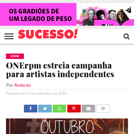
HOME
NOTÍCIAS
SHOWS
ENTREVISTAS
CLIQUES
RANKING
TV
REVISTA
CROWLEY
SUCESSO!
SUCESSO!
HOME
ONErpm estreia campanha
para artistas independentes
Por
Redacao
Postado em
13 de setembro de 2016
COMENTÁRIOS