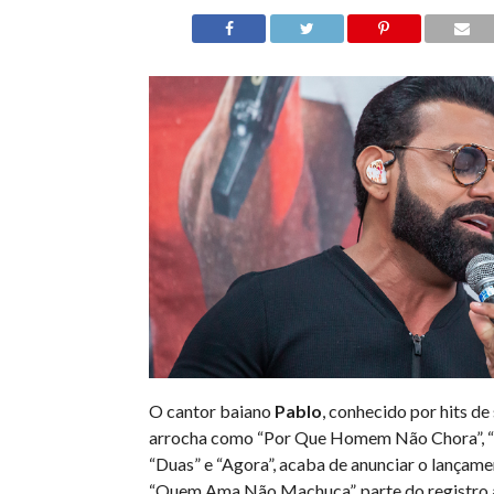
O cantor baiano
Pablo
, conhecido por hits de
arrocha como “Por Que Homem Não Chora”, “Bi
“Duas” e “Agora”, acaba de anunciar o lançame
“Quem Ama Não Machuca”, parte do registro 