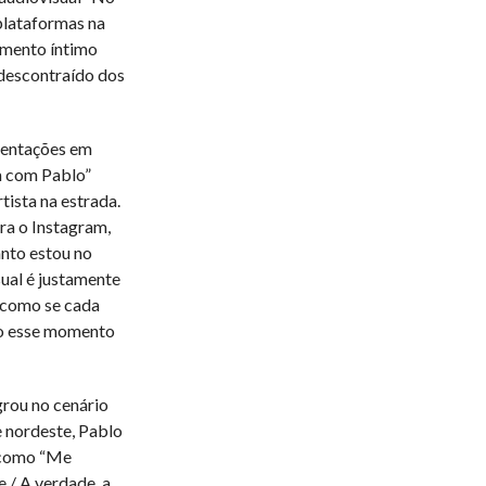
plataformas na
omento íntimo
 descontraído dos
sentações em
m com Pablo”
tista na estrada.
ra o Instagram,
nto estou no
ual é justamente
, como se cada
do esse momento
rou no cenário
e nordeste, Pablo
s como “Me
e / A verdade, a