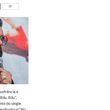
COMENTÁRIOS
 sofrência e
lu, Bilu”,
nto do single
audiovisual “No