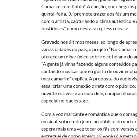
Camarim com Pablo”. A canção, que chega às 
quinta-feira, 3, “promete trazer aos fãs um m
com o artista, capturando o clima autêntico e
bastidores”, como destaca o press release.
Gravado nos últimos meses, ao longo de apre
várias cidades do país, o projeto “No Camari
oferece um olhar único sobre o cotidiano do ar
“A gente já vinha fazendo alguns conteúdos pa
cantando músicas que eu gosto de ouvir enqua
meu camarim”, explica. A proposta do audiovis
essa: criar uma conexão direta com o público
ouvinte estivesse ao lado dele, compartilhan
especial no backstage.
Com a voz marcante e romântica que o consag
musical, sobretudo junto ao público do norte 
espera mais uma vez tocar os fãs com verso
entreguei de corpo inteiro / E você só a metad