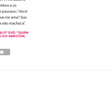
inhos e os
e passava / Você
que me ama? Sua
 não machuca”.
BLO" DVD
,
"QUEM
O DO ARROCHA
,