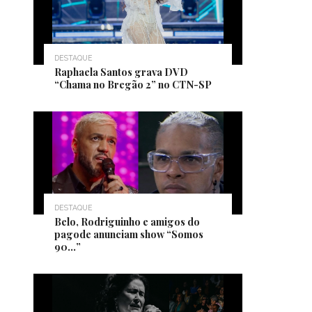
DESTAQUE
Raphaela Santos grava DVD
“Chama no Bregão 2” no CTN-SP
DESTAQUE
Belo, Rodriguinho e amigos do
pagode anunciam show “Somos
90…”